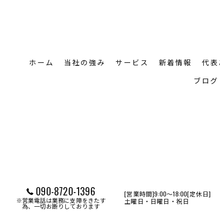
ホーム
当社の強み
サービス
新着情報
代表
ブログ
090-8720-1396
[営業時間]9:00～18:00[定休日]
※営業電話は業務に支障をきたす
土曜日・日曜日・祝日
© 20
為、一切お断りしております